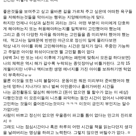
좋은것들을 보여주고 싶고 올바른 길을 가르쳐 주고 싶은데 어떠한 욕구들
을 저해하는것들을 막아서는 행위는 지양해야하는게 맞다.
하지만 언제나 이상과 실천의 괴리는 크다. 어떤 부분이 아이에게 단호하
게 해야하는지 또는 허용해야하는지를 일찍부터 고민했어야 했는데
그리고 좀 더 다양한 자극을 줘야하는 고민들을 좀 미리부터 했어야 했는
데, 먹고사는 일때문에 빈번만 야근으로 정신이 일에 몰리다보면
막상 내가 아이를 위해 고민해야하는 시간은 많지가 않다. 주중만 가능하
고 주말은 아이랑 뒤섞이다보면 뭘 고민할 틈이 없다
(새벽 3시 반 또는 네시 이후에 기상하는 패턴에 맞춰서 모든걸 하다보면)
나의 체력은 역시 해가 갈수록 누락되는 종잇장마냥 비틀거린다. 고작 15
개월이지만 너무나 엑티브한 생명 에너지를 가진 아이를 보좌하기엔 턱없
이 부족하다ㅠㅠ
물론 이것들 또한 나의 불찰이다. 운동이든 뭐든 미리부터 준비했어야 했
는데 멍하니 지나가다 보니 벌써 이만큼이나 흘러가버린 시간들
나는 금전활동도 열심히 해야하고 (돈이 없으면 뭘 할수가 없는 이 세상)
다행인것은 이 모든이들의 니즈를 파악하는 동안 시간이 없어서 나에대해
고민하는 것들이 줄어든다는것이다 ㅋㅋㅋ 이것이 긍인지 부인지는 알수
가없다만
사람이 바쁘고 정신이 없으면 우울증이 파고틀 틈이 없다는 만고의 진리로
서 ㅎ
그래도 나는 점심시간이나 혹은 하루의 어떤 시간을 책을 읽는다던지 생각
을 날려버리는 명상을 하려고 노력한다. 그렇지 않으면 버틸수가 없다..ㅎ