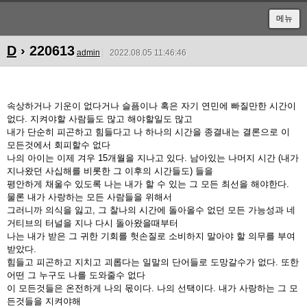
메뉴
D
› 220613
admin
2022.08.05 11:46:46
속상하거나 기운이 없다거나 슬픔이나 혹은 자기 연민에 빠질만한 시간이
없다. 지켜야할 사람들도 많고 해야할일도 많고
내가 단순히 피곤하고 힘들다고 나 하나의 시간을 종결내는 결론으로 이
모든것에서 회피할수 없다
나의 아이는 이제 겨우 15개월을 지나고 있다. 남아있는 나머지 시간 (내가
지나왔던 사십해를 비롯한 그 이후의 시간들도) 들을
평안하게 채울수 있도록 나는 내가 할 수 있는 그 모든 최선을 해야한다.
물론 내가 사랑하는 모든 사람들을 위해서
그러니까 의식을 잃고, 그 찰나의 시간에 돌아올수 없던 모든 가능성과 네
거티브의 터널을 지나 다시 돌아왔을때부터
나는 내가 받은 그 귀한 기회를 헛손질로 소비하지 말아야 할 의무를 부여
받았다.
힘들고 피곤하고 지치고 괴롭다는 일말의 단어들로 도망갈수가 없다. 또한
어떤 그 누구도 나를 도와줄수 없다
이 모든것들은 온전하게 나의 몫이다. 나의 선택이다. 내가 사랑하는 그 모
든것들을 지켜야해