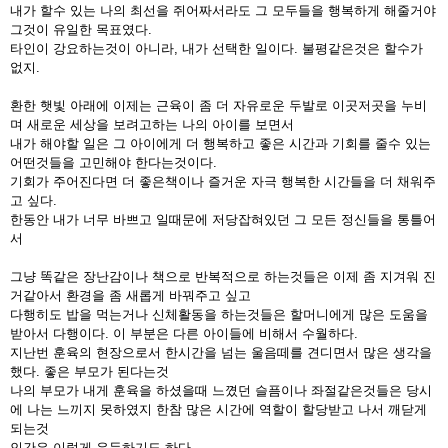
내가 할수 있는 나의 최선을 쥐어짜서라도 그 모두들을 행복하게 해줄거야
그것이 유일한 목표였다.
타인이 강요하는것이 아니라, 내가 선택한 일이다. 불평같은것은 할수가
없지.
환한 햇빛 아래에 이제는 근육이 좀 더 자유로운 두발로 이곳저곳을 누비
며 새로운 세상을 보려고하는 나의 아이를 보면서
내가 해야할 일은 그 아이에게 더 행복하고 좋은 시간과 기회를 줄수 있는
어떤것들을 고민해야 한다는것이다.
기회가 주어진다면 더 좋은책이나 즐거운 자극 행복한 시간들을 더 채워주
고 싶다.
한동안 내가 너무 바쁘고 일때문에 저당잡혀있던 그 모든 정신들을 통틀어
서
그냥 똑같은 장난감이나 책으로 반복적으로 하는것들은 이제 좀 지겨워 진
거같아서 환경을 좀 새롭게 바꿔주고 싶고
다행히도 밥을 먹는거나 신체활동을 하는것들은 할머니에게 많은 도움을
받아서 다행이다. 이 부분은 다른 아이들에 비해서 수월하다.
지난번 훈육의 현장으로서 한시간을 넘는 울음떼를 견디면서 많은 생각을
했다. 좋은 부모가 된다는것
나의 부모가 내게 훈육을 하셨을때 느꼈던 슬픔이나 좌절같은것들은 당시
에 나는 느끼지 못하였지 한참 많은 시간에 역할이 할당받고 나서 깨닫게
되는것
인간은 이렇게 우둔하기도 하다