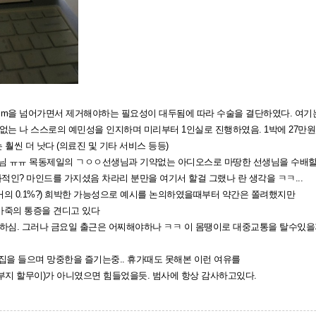
7cm을 넘어가면서 제거해야하는 필요성이 대두됨에 따라 수술을 결단하였다. 여기
는 나 스스로의 예민성을 인지하며 미리부터 1인실로 진행하였음. 1박에 27만
 훨씬 더 낫다 (의료진 및 기타 서비스 등등)
선생님 ㅠㅠ 목동제일의 ㄱㅇㅇ선생님과 기약없는 아디오스로 마땅한 선생님을 수배
인? 마인드를 가지셨음 차라리 분만을 여기서 할걸 그랬나 란 생각을 ㅋㅋ...
거의 0.1%?) 희박한 가능성으로 예시를 논의하였을때부터 약간은 쫄려했지만
가죽의 통증을 견디고 있다
하심. 그러나 금요일 출근은 어찌해야하나 ㅋㅋ 이 몸땡이로 대중교통을 탈수있을
집을 들으며 망중한을 즐기는중.. 휴가때도 못해본 이런 여유를
할부지 할무이)가 아니였으면 힘들었을듯. 범사에 항상 감사하고있다.