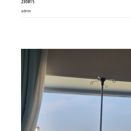
230815
admin