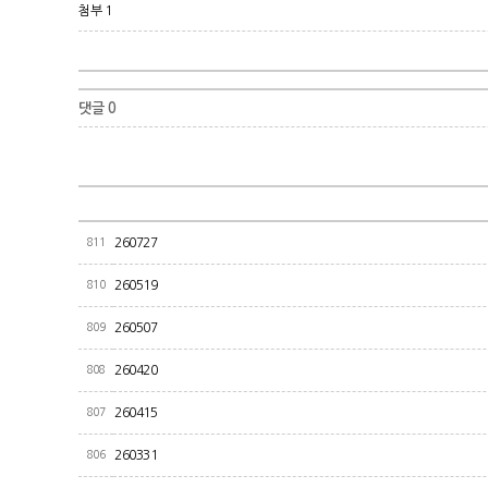
첨부 1
댓글 0
811
260727
810
260519
809
260507
808
260420
807
260415
806
260331