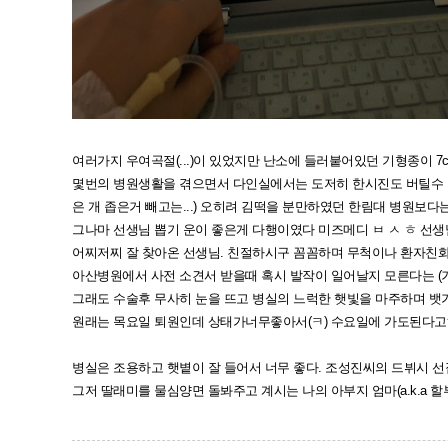
여러가지 우여곡절(...)이 있었지만 난소에 들러붙어있던 기형종이 
몇번의 병원생활을 겪으면서 다인실에서는 도저히 한시진도 버틸수 없
은 개 좁은거 빼고는...) 오히려 김떡을 분만하였던 한림대 병원보다는
그나마 선생님 뽑기 운이 좋은게 다행이였다 미즈메디 ㅂ ㅅ ㅎ 
어찌저찌 잘 찾아온 선생님. 친절하시구 꼼꼼하며 무척이나 환자친화적
아산병원에서 사전 소견서 받을때 혹시 발작이 일어날지 모른다는 (
그래도 수술후 무사히 눈을 뜨고 병실의 느럭한 햇빛을 마주하며 뱃
원래는 목요일 퇴원인데 상태가너무좋아서(ㅋ) 수요일에 가도된다고
병실은 조용하고 햇볕이 잘 들어서 너무 좋다. 조성진씨의 드뷔시 선
그저 딸래미를 물심양면 돌봐주고 계시는 나의 아부지 엄마(a.k.a 