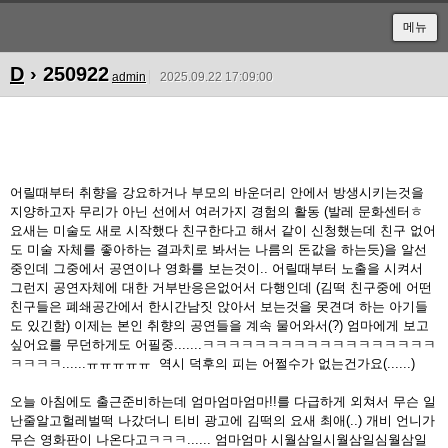
메뉴
D
› 250922
admin
2025.09.22 17:09:00
어릴때부터 취향을 강요하거나 부모의 바운더리 안에서 방생시키는것을
지양하고자 무리가 아닌 선에서 여러가지 경험의 활동 (발레 문화센터ㅎ
요새는 미술도 새로 시작했다 친구한다고 해서 같이 신청했는데 친구 없어
도 미술 자체를 좋아하는 결과치로 봐서는 나름의 돈값을 하는듯)을 알선
중인데 그중에서 공연이나 영화를 보는것이.. 어릴때부터 노출을 시켜서
그런지 공연자체에 대한 거부반응은없어서 다행인데 (김떡 친구중에 어떤
친구들은 폐쇄공간에서 한시간남짓 앉아서 보는것을 못견뎌 하는 아기들
도 있긴함) 이제는 본인 취향의 공연들을 계속 물어와서(?) 엄마에게 보고
싶어요를 무던하게도 어필중.......ㅋㅋㅋㅋㅋㅋㅋㅋㅋㅋㅋㅋㅋㅋㅋㅋㅋㅋ
ㅋㅋㅋㅋ......ㅠㅠㅠㅠㅠ 역시 덕후의 피는 어쩔수가 없는건가요(......)
오늘 아침에도 출근준비하는데 엄마엄마엄마!!를 다급하게 외쳐서 무슨 일
난줄알고헐레벌떡 나갔더니 티비 광고에 김떡의 요새 최애(..) 개비 언니가
무슨 영화판이 나온다고ㅋㅋㅋ...... 엄마엄마 시월삼일시월삼일심월삼일