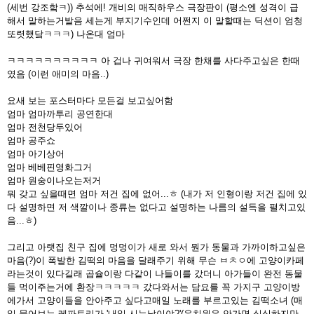
(세번 강조핰ㅋ)) 추석에! 개비의 매직하우스 극장판이 (평소엔 성격이 급
해서 말하는거발음 세는게 부지기수인데 어쩐지 이 말할때는 딕션이 엄청
또렷했닼ㅋㅋㅋ) 나온대 엄마
ㅋㅋㅋㅋㅋㅋㅋㅋㅋㅋ 아 겁나 귀여워서 극장 한채를 사다주고싶은 한때
였음 (이런 애미의 마음..)
요새 보는 포스터마다 모든걸 보고싶어함
엄마 엄마까투리 공연한대
엄마 전천당두있어
엄마 공주쇼
엄마 아기상어
엄마 베베핀영화그거
엄마 원숭이나오는저거
뭐 갖고 싶을때면 엄마 저건 집에 없어...ㅎ (내가 저 인형이랑 저건 집에 있
다 설명하면 저 색깔이나 종류는 없다고 설명하는 나름의 설득을 펼치고있
음...ㅎ)
그리고 아랫집 친구 집에 멍멍이가 새로 와서 뭔가 동물과 가까이하고싶은
마음(?)이 폭발한 김떡의 마음을 달래주기 위해 무슨 ㅂㅊㅇ에 고양이카페
라는것이 있다길래 곱슐이랑 다같이 나들이를 갔더니 아가들이 완전 동물
들 먹이주는거에 환장ㅋㅋㅋㅋㅋ 갔다와서는 담요를 꼭 가지구 고양이방
에가서 고양이들을 안아주고 싶다고매일 노래를 부르고있는 김떡소녀 (매
일 물어보는 레파토리가 '내일 시는날이야?'(유치원은 안가면 심심하지만